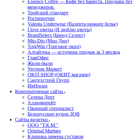
Essence Coffee — Кофе без бариста. Продажи без
менеджеров.
Тройский стандарт
Роспироторг
Valenta Underwear (Валента нижнее белье)
I love цветы (Я люблю цветы)
BrandSelect (Бренд Селект)
Mio-Dio (Мио Дио)
TorgWin (Торговое окно)
Алтайтека — источник продаж за 3 месяца
ГлавОфис
Жили-были
Уютник Маркет
OKIT.SHOP (ОКИТ магазин)
Сантехстрой Групп
ИвНоски
Корпоративные сайты
Селена Дент
Аллюминейт
Оконный специалист
Белорусские кухни ЗОВ
Сайты визитки
ООО "Т.К.М."
Original Marines
Клиника замены суставов