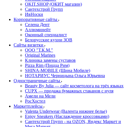
OKIT.SHOP (ОКИТ магазин)
Сантехстрой Групп
ИвНоски
Корпоративные сайты
Селена Дент
Аллюминейт
Оконный специалист
Белорусские кухни ЗОВ
Сайты визитки
ООО "Т.К.М."
Original Marines
Клиника замены суставов
Pizza Rim (Пицца Рим)
SHINA-MOBILE (Шина Мобиле)
НОТАРИУС Черницына Ольга Юрьевна
Одностраничные сайты
Beauty By Julia — сайт косметолога на трёх языках
CUPX — продажа бумажных стаканов с нуля
Амели на Мели
РосХостел
Маркетплейсы
Valenta Underwear (Валента нижнее белье)
Enjoy Sneakers (Наслаждение кроссовками)
Сантехcтрой Групп - на OZON, Яндекс Маркет и
Мега Маркет