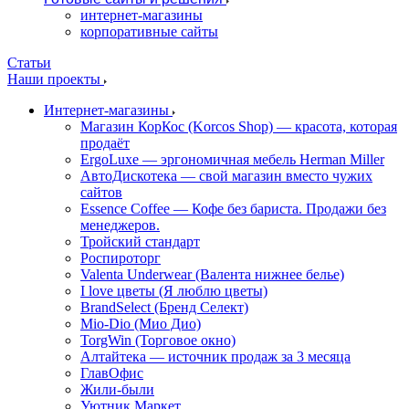
интернет-магазины
корпоративные сайты
Статьи
Наши проекты
Интернет-магазины
Магазин КорКос (Korcos Shop) — красота, которая
продаёт
ErgoLuxe — эргономичная мебель Herman Miller
АвтоДискотека — свой магазин вместо чужих
сайтов
Essence Coffee — Кофе без бариста. Продажи без
менеджеров.
Тройский стандарт
Роспироторг
Valenta Underwear (Валента нижнее белье)
I love цветы (Я люблю цветы)
BrandSelect (Бренд Селект)
Mio-Dio (Мио Дио)
TorgWin (Торговое окно)
Алтайтека — источник продаж за 3 месяца
ГлавОфис
Жили-были
Уютник Маркет