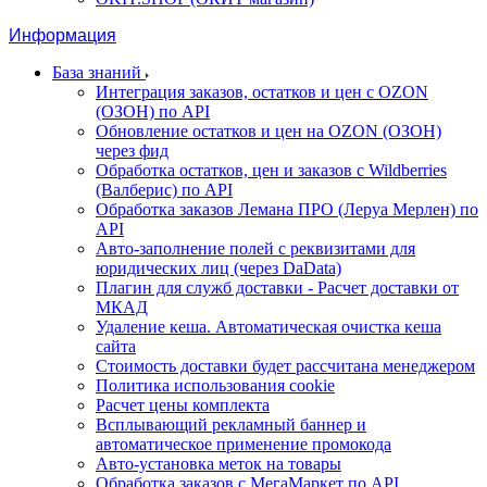
Информация
База знаний
Интеграция заказов, остатков и цен с OZON
(ОЗОН) по API
Обновление остатков и цен на OZON (ОЗОН)
через фид
Обработка остатков, цен и заказов с Wildberries
(Валберис) по API
Обработка заказов Лемана ПРО (Леруа Мерлен) по
API
Авто-заполнение полей с реквизитами для
юридических лиц (через DaData)
Плагин для служб доставки - Расчет доставки от
МКАД
Удаление кеша. Автоматическая очистка кеша
сайта
Стоимость доставки будет рассчитана менеджером
Политика использования cookie
Расчет цены комплекта
Всплывающий рекламный баннер и
автоматическое применение промокода
Авто-установка меток на товары
Обработка заказов с МегаМаркет по API