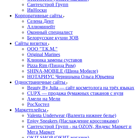
Сантехстрой Групп
ИвНоски
Корпоративные сайты
Селена Дент
Аллюминейт
Оконный специалист
Белорусские кухни ЗОВ
Сайты визитки
ООО "Т.К.М."
Original Marines
Клиника замены суставов
Pizza Rim (Пицца Рим)
SHINA-MOBILE (Шина Мобиле)
НОТАРИУС Черницына Ольга Юрьевна
Одностраничные сайты
Beauty By Julia — сайт косметолога на трёх языках
CUPX — продажа бумажных стаканов с нуля
Амели на Мели
РосХостел
Маркетплейсы
Valenta Underwear (Валента нижнее белье)
Enjoy Sneakers (Наслаждение кроссовками)
Сантехcтрой Групп - на OZON, Яндекс Маркет и
Мега Маркет
OKIT.SHOP (ОКИТ магазин)