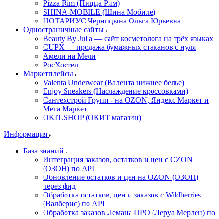
Pizza Rim (Пицца Рим)
SHINA-MOBILE (Шина Мобиле)
НОТАРИУС Черницына Ольга Юрьевна
Одностраничные сайты
Beauty By Julia — сайт косметолога на трёх языках
CUPX — продажа бумажных стаканов с нуля
Амели на Мели
РосХостел
Маркетплейсы
Valenta Underwear (Валента нижнее белье)
Enjoy Sneakers (Наслаждение кроссовками)
Сантехcтрой Групп - на OZON, Яндекс Маркет и
Мега Маркет
OKIT.SHOP (ОКИТ магазин)
Информация
База знаний
Интеграция заказов, остатков и цен с OZON
(ОЗОН) по API
Обновление остатков и цен на OZON (ОЗОН)
через фид
Обработка остатков, цен и заказов с Wildberries
(Валберис) по API
Обработка заказов Лемана ПРО (Леруа Мерлен) по