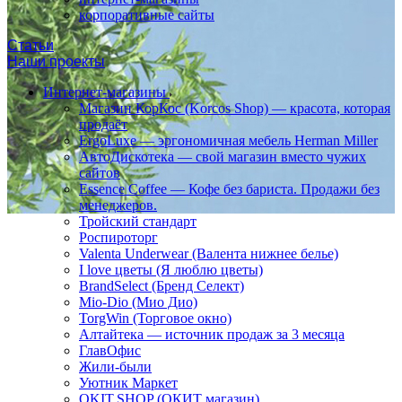
корпоративные сайты
Статьи
Наши проекты
Интернет-магазины
Магазин КорКос (Korcos Shop) — красота, которая
продаёт
ErgoLuxe — эргономичная мебель Herman Miller
АвтоДискотека — свой магазин вместо чужих
сайтов
Essence Coffee — Кофе без бариста. Продажи без
менеджеров.
Тройский стандарт
Роспироторг
Valenta Underwear (Валента нижнее белье)
I love цветы (Я люблю цветы)
BrandSelect (Бренд Селект)
Mio-Dio (Мио Дио)
TorgWin (Торговое окно)
Алтайтека — источник продаж за 3 месяца
ГлавОфис
Жили-были
Уютник Маркет
OKIT.SHOP (ОКИТ магазин)