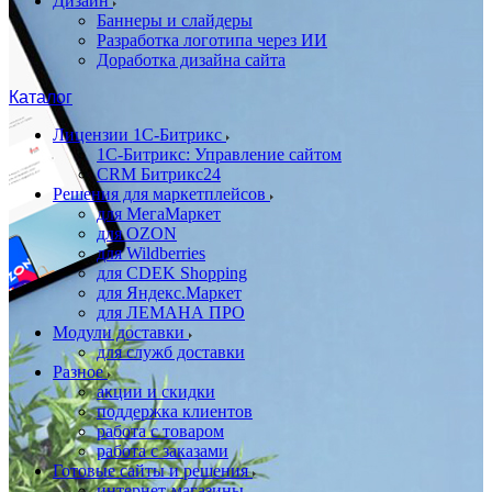
Дизайн
Баннеры и слайдеры
Разработка логотипа через ИИ
Доработка дизайна сайта
Каталог
Лицензии 1С-Битрикс
1С-Битрикс: Управление сайтом
CRM Битрикс24
Решения для маркетплейсов
для МегаМаркет
для OZON
для Wildberries
для CDEK Shopping
для Яндекс.Маркет
для ЛЕМАНА ПРО
Модули доставки
для служб доставки
Разное
акции и скидки
поддержка клиентов
работа с товаром
работа с заказами
Готовые сайты и решения
интернет-магазины