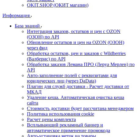
OKIT.SHOP (ОКИТ магазин)
Информация
База знаний
Интеграция заказов, остатков и цен с OZON
(ОЗОН) по API
Обновление остатков и цен на OZON (ОЗОН)
через фид
Обработка остатков, цен и заказов с Wildberries
(Валберис) по API
Обработка заказов Лемана ПРО (Леруа Мерлен) по
API
Авто-заполнение полей с реквизитами для
юридических лиц (через DaData)
Плагин для служб доставки - Расчет доставки от
МКАД
Удаление кеша. Автоматическая очистка кеша
сайта
Стоимость доставки будет рассчитана менеджером
Политика использования cookie
Расчет цены комплекта
Всплывающий рекламный баннер и
автоматическое применение промокода
Авто-установка меток на товары