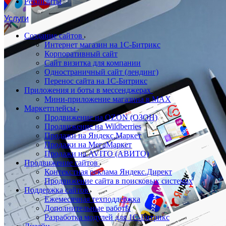
Реквизиты
Услуги
Создание сайтов
Интернет магазин на 1С-Битрикс
Корпоративный сайт
Сайт визитка для компании
Одностраничный сайт (лендинг)
Перенос сайта на 1С-Битрикс
Приложения и боты в мессенджерах
Мини-приложение магазина в MAX
Маркетплейсы
Продвижение на OZON (ОЗОН)
Продвижение на Wildberries
Продажи на Яндекс.Маркет
Продажи на МегаМаркет
Продажи на AVITO (АВИТО)
Продвижение сайтов
Контекстная реклама Яндекс.Директ
Продвижение сайта в поисковых системах
Поддержка сайтов
Ежемесячная техподдержка
Дополнительные работы
Разработка модулей для 1С-Битрикс