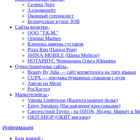
Селена Дент
Аллюминейт
Оконный специалист
Белорусские кухни ЗОВ
Сайты визитки
ООО "Т.К.М."
Original Marines
Клиника замены суставов
Pizza Rim (Пицца Рим)
SHINA-MOBILE (Шина Мобиле)
НОТАРИУС Черницына Ольга Юрьевна
Одностраничные сайты
Beauty By Julia — сайт косметолога на трёх языках
CUPX — продажа бумажных стаканов с нуля
Амели на Мели
РосХостел
Маркетплейсы
Valenta Underwear (Валента нижнее белье)
Enjoy Sneakers (Наслаждение кроссовками)
Сантехcтрой Групп - на OZON, Яндекс Маркет и М
OKIT.SHOP (ОКИТ магазин)
Информация
База знаний