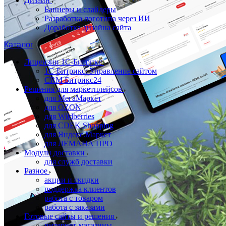
Дизайн
Баннеры и слайдеры
Разработка логотипа через ИИ
Доработка дизайна сайта
Каталог
Лицензии 1С-Битрикс
1С-Битрикс: Управление сайтом
CRM Битрикс24
Решения для маркетплейсов
для МегаМаркет
для OZON
для Wildberries
для CDEK Shopping
для Яндекс.Маркет
для ЛЕМАНА ПРО
Модули доставки
для служб доставки
Разное
акции и скидки
поддержка клиентов
работа с товаром
работа с заказами
Готовые сайты и решения
интернет-магазины