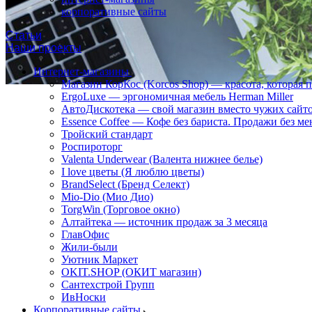
корпоративные сайты
Статьи
Наши проекты
Интернет-магазины
Магазин КорКос (Korcos Shop) — красота, которая 
ErgoLuxe — эргономичная мебель Herman Miller
АвтоДискотека — свой магазин вместо чужих сайт
Essence Coffee — Кофе без бариста. Продажи без ме
Тройский стандарт
Роспироторг
Valenta Underwear (Валента нижнее белье)
I love цветы (Я люблю цветы)
BrandSelect (Бренд Селект)
Mio-Dio (Мио Дио)
TorgWin (Торговое окно)
Алтайтека — источник продаж за 3 месяца
ГлавОфис
Жили-были
Уютник Маркет
OKIT.SHOP (ОКИТ магазин)
Сантехстрой Групп
ИвНоски
Корпоративные сайты