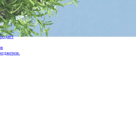
продаёт
ов
неджеров.