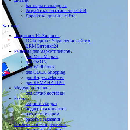
Дизайн
Баннеры и слайдеры
Разработка логотипа через ИИ
Доработка дизайна сайта
Каталог
Лицензии 1С-Битрикс
1С-Битрикс: Управление сайтом
CRM Битрикс24
Решения для маркетплейсов
для МегаМаркет
для OZON
для Wildberries
для CDEK Shopping
для Яндекс.Маркет
для ЛЕМАНА ПРО
Модули доставки
для служб доставки
Разное
акции и скидки
поддержка клиентов
работа с товаром
работа с заказами
Готовые сайты и решения
интернет-магазины