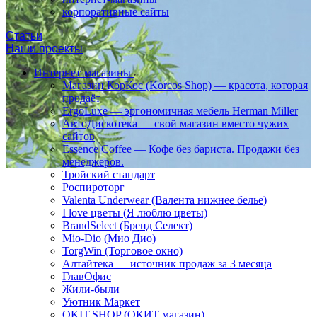
корпоративные сайты
Статьи
Наши проекты
Интернет-магазины
Магазин КорКос (Korcos Shop) — красота, которая
продаёт
ErgoLuxe — эргономичная мебель Herman Miller
АвтоДискотека — свой магазин вместо чужих
сайтов
Essence Coffee — Кофе без бариста. Продажи без
менеджеров.
Тройский стандарт
Роспироторг
Valenta Underwear (Валента нижнее белье)
I love цветы (Я люблю цветы)
BrandSelect (Бренд Селект)
Mio-Dio (Мио Дио)
TorgWin (Торговое окно)
Алтайтека — источник продаж за 3 месяца
ГлавОфис
Жили-были
Уютник Маркет
OKIT.SHOP (ОКИТ магазин)