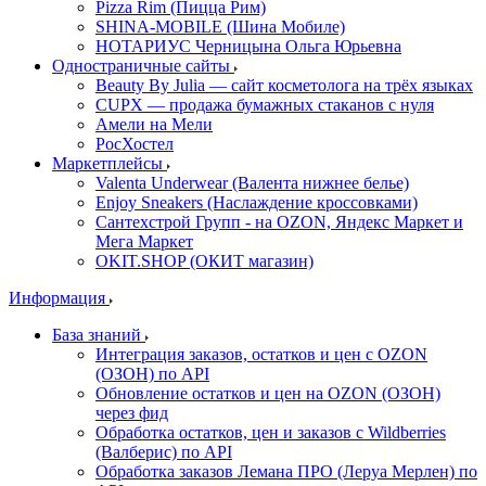
Pizza Rim (Пицца Рим)
SHINA-MOBILE (Шина Мобиле)
НОТАРИУС Черницына Ольга Юрьевна
Одностраничные сайты
Beauty By Julia — сайт косметолога на трёх языках
CUPX — продажа бумажных стаканов с нуля
Амели на Мели
РосХостел
Маркетплейсы
Valenta Underwear (Валента нижнее белье)
Enjoy Sneakers (Наслаждение кроссовками)
Сантехcтрой Групп - на OZON, Яндекс Маркет и
Мега Маркет
OKIT.SHOP (ОКИТ магазин)
Информация
База знаний
Интеграция заказов, остатков и цен с OZON
(ОЗОН) по API
Обновление остатков и цен на OZON (ОЗОН)
через фид
Обработка остатков, цен и заказов с Wildberries
(Валберис) по API
Обработка заказов Лемана ПРО (Леруа Мерлен) по