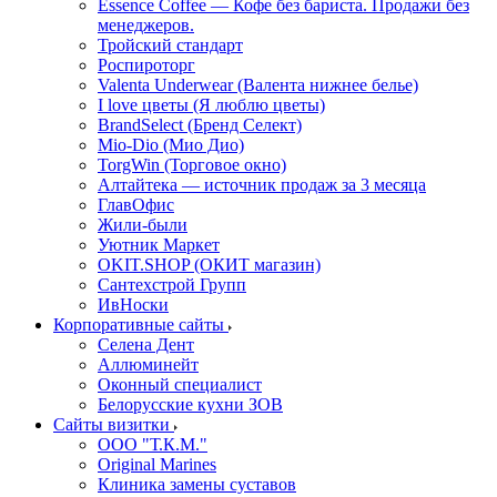
Essence Coffee — Кофе без бариста. Продажи без
менеджеров.
Тройский стандарт
Роспироторг
Valenta Underwear (Валента нижнее белье)
I love цветы (Я люблю цветы)
BrandSelect (Бренд Селект)
Mio-Dio (Мио Дио)
TorgWin (Торговое окно)
Алтайтека — источник продаж за 3 месяца
ГлавОфис
Жили-были
Уютник Маркет
OKIT.SHOP (ОКИТ магазин)
Сантехстрой Групп
ИвНоски
Корпоративные сайты
Селена Дент
Аллюминейт
Оконный специалист
Белорусские кухни ЗОВ
Сайты визитки
ООО "Т.К.М."
Original Marines
Клиника замены суставов