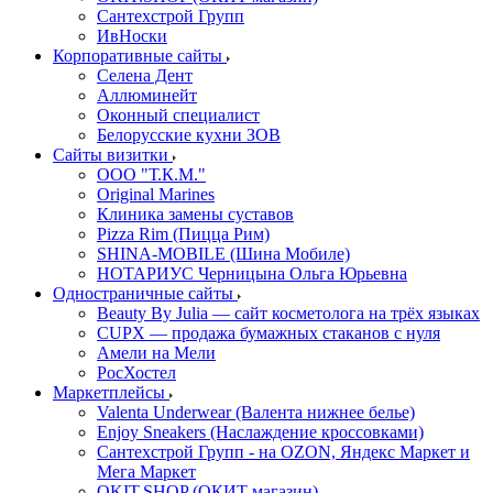
Сантехстрой Групп
ИвНоски
Корпоративные сайты
Селена Дент
Аллюминейт
Оконный специалист
Белорусские кухни ЗОВ
Сайты визитки
ООО "Т.К.М."
Original Marines
Клиника замены суставов
Pizza Rim (Пицца Рим)
SHINA-MOBILE (Шина Мобиле)
НОТАРИУС Черницына Ольга Юрьевна
Одностраничные сайты
Beauty By Julia — сайт косметолога на трёх языках
CUPX — продажа бумажных стаканов с нуля
Амели на Мели
РосХостел
Маркетплейсы
Valenta Underwear (Валента нижнее белье)
Enjoy Sneakers (Наслаждение кроссовками)
Сантехcтрой Групп - на OZON, Яндекс Маркет и
Мега Маркет
OKIT.SHOP (ОКИТ магазин)