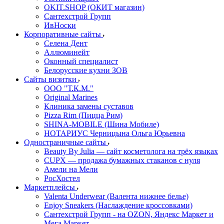
OKIT.SHOP (ОКИТ магазин)
Сантехстрой Групп
ИвНоски
Корпоративные сайты
Селена Дент
Аллюминейт
Оконный специалист
Белорусские кухни ЗОВ
Сайты визитки
ООО "Т.К.М."
Original Marines
Клиника замены суставов
Pizza Rim (Пицца Рим)
SHINA-MOBILE (Шина Мобиле)
НОТАРИУС Черницына Ольга Юрьевна
Одностраничные сайты
Beauty By Julia — сайт косметолога на трёх языках
CUPX — продажа бумажных стаканов с нуля
Амели на Мели
РосХостел
Маркетплейсы
Valenta Underwear (Валента нижнее белье)
Enjoy Sneakers (Наслаждение кроссовками)
Сантехcтрой Групп - на OZON, Яндекс Маркет и
Мега Маркет