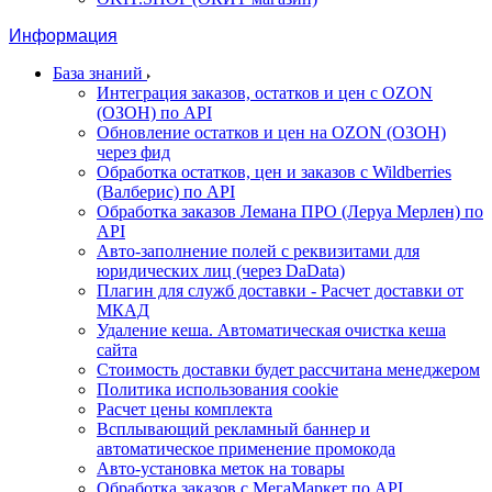
Информация
База знаний
Интеграция заказов, остатков и цен с OZON
(ОЗОН) по API
Обновление остатков и цен на OZON (ОЗОН)
через фид
Обработка остатков, цен и заказов с Wildberries
(Валберис) по API
Обработка заказов Лемана ПРО (Леруа Мерлен) по
API
Авто-заполнение полей с реквизитами для
юридических лиц (через DaData)
Плагин для служб доставки - Расчет доставки от
МКАД
Удаление кеша. Автоматическая очистка кеша
сайта
Стоимость доставки будет рассчитана менеджером
Политика использования cookie
Расчет цены комплекта
Всплывающий рекламный баннер и
автоматическое применение промокода
Авто-установка меток на товары
Обработка заказов с МегаМаркет по API