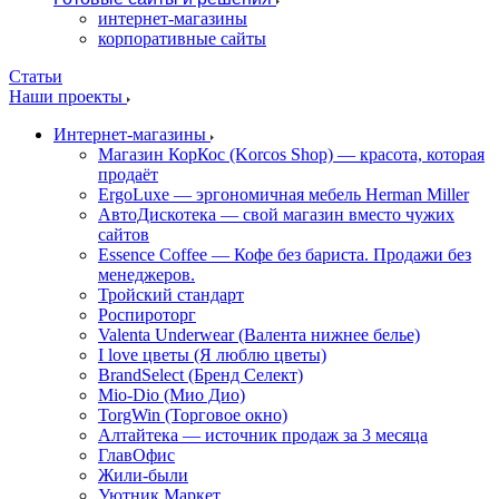
интернет-магазины
корпоративные сайты
Статьи
Наши проекты
Интернет-магазины
Магазин КорКос (Korcos Shop) — красота, которая
продаёт
ErgoLuxe — эргономичная мебель Herman Miller
АвтоДискотека — свой магазин вместо чужих
сайтов
Essence Coffee — Кофе без бариста. Продажи без
менеджеров.
Тройский стандарт
Роспироторг
Valenta Underwear (Валента нижнее белье)
I love цветы (Я люблю цветы)
BrandSelect (Бренд Селект)
Mio-Dio (Мио Дио)
TorgWin (Торговое окно)
Алтайтека — источник продаж за 3 месяца
ГлавОфис
Жили-были
Уютник Маркет