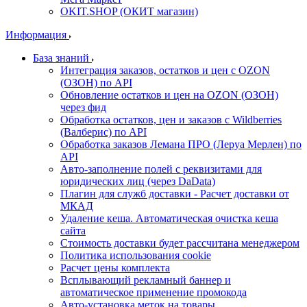
OKIT.SHOP (ОКИТ магазин)
Информация
База знаний
Интеграция заказов, остатков и цен с OZON
(ОЗОН) по API
Обновление остатков и цен на OZON (ОЗОН)
через фид
Обработка остатков, цен и заказов с Wildberries
(Валберис) по API
Обработка заказов Лемана ПРО (Леруа Мерлен) по
API
Авто-заполнение полей с реквизитами для
юридических лиц (через DaData)
Плагин для служб доставки - Расчет доставки от
МКАД
Удаление кеша. Автоматическая очистка кеша
сайта
Стоимость доставки будет рассчитана менеджером
Политика использования cookie
Расчет цены комплекта
Всплывающий рекламный баннер и
автоматическое применение промокода
Авто-установка меток на товары