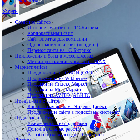
Реквизиты
Услуги
Создание сайтов
Интернет магазин на 1С-Битрикс
Корпоративный сайт
Сайт визитка для компании
Одностраничный сайт (лендинг)
Перенос сайта на 1С-Битрикс
Приложения и боты в мессенджерах
Мини-приложение магазина в MAX
Маркетплейсы
Продвижение на OZON (ОЗОН)
Продвижение на Wildberries
Продажи на Яндекс.Маркет
Продажи на МегаМаркет
Продажи на AVITO (АВИТО)
Продвижение сайтов
Контекстная реклама Яндекс.Директ
Продвижение сайта в поисковых системах
Поддержка сайтов
Ежемесячная техподдержка
Дополнительные работы
Разработка модулей для 1С-Битрикс