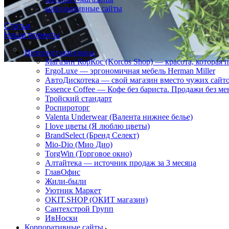
корпоративные сайты
Статьи
Наши проекты
Интернет-магазины
Магазин КорКос (Korcos Shop) — красота, которая 
ErgoLuxe — эргономичная мебель Herman Miller
АвтоДискотека — свой магазин вместо чужих сайт
Essence Coffee — Кофе без бариста. Продажи без ме
Тройский стандарт
Роспироторг
Valenta Underwear (Валента нижнее белье)
I love цветы (Я люблю цветы)
BrandSelect (Бренд Селект)
Mio-Dio (Мио Дио)
TorgWin (Торговое окно)
Алтайтека — источник продаж за 3 месяца
ГлавОфис
Жили-были
Уютник Маркет
OKIT.SHOP (ОКИТ магазин)
Сантехстрой Групп
ИвНоски
Корпоративные сайты