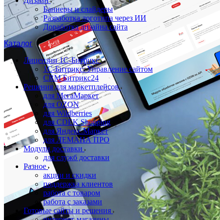
Дизайн
Баннеры и слайдеры
Разработка логотипа через ИИ
Доработка дизайна сайта
Каталог
Лицензии 1С-Битрикс
1С-Битрикс: Управление сайтом
CRM Битрикс24
Решения для маркетплейсов
для МегаМаркет
для OZON
для Wildberries
для CDEK Shopping
для Яндекс.Маркет
для ЛЕМАНА ПРО
Модули доставки
для служб доставки
Разное
акции и скидки
поддержка клиентов
работа с товаром
работа с заказами
Готовые сайты и решения
интернет-магазины