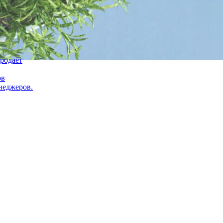
продаёт
ов
неджеров.