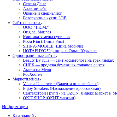
Селена Дент
Аллюминейт
Оконный специалист
Белорусские кухни ЗОВ
Сайты визитки
ООО "Т.К.М."
Original Marines
Клиника замены суставов
Pizza Rim (Пицца Рим)
SHINA-MOBILE (Шина Мобиле)
НОТАРИУС Черницына Ольга Юрьевна
Одностраничные сайты
Beauty By Julia — сайт косметолога на трёх языках
CUPX — продажа бумажных стаканов с нуля
Амели на Мели
РосХостел
Маркетплейсы
Valenta Underwear (Валента нижнее белье)
Enjoy Sneakers (Наслаждение кроссовками)
Сантехcтрой Групп - на OZON, Яндекс Маркет и М
OKIT.SHOP (ОКИТ магазин)
Информация
База знаний