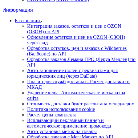
Информация
База знаний
Интеграция заказов, остатков и цен с OZON
(ОЗОН) по API
Обновление остатков и цен на OZON (ОЗОН)
через фид
Обработка остатков, цен и заказов с Wildberries
(Валберис) по API
Обработка заказов Лемана ПРО (Леруа Мерлен) по
API
Авто-заполнение полей с реквизитами для
юридических лиц (через DaData)
Плагин для служб доставки - Расчет доставки от
МКАД
Удаление кеша. Автоматическая очистка кеша
сайта
Стоимость доставки будет рассчитана менеджером
Политика использования cookie
Расчет цены комплекта
Всплывающий рекламный баннер и
автоматическое применение промокода
Авто-установка меток на товары
Обработка заказов с МегаМаркет по API