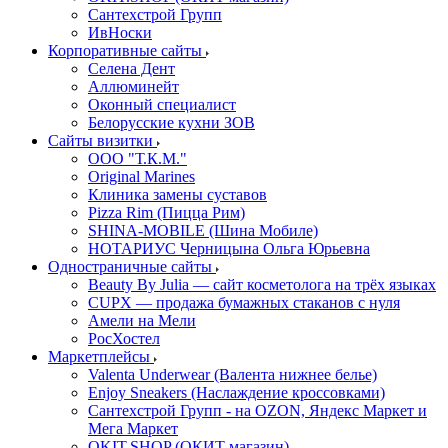
Сантехстрой Групп
ИвНоски
Корпоративные сайты
Селена Дент
Аллюминейт
Оконный специалист
Белорусские кухни ЗОВ
Сайты визитки
ООО "Т.К.М."
Original Marines
Клиника замены суставов
Pizza Rim (Пицца Рим)
SHINA-MOBILE (Шина Мобиле)
НОТАРИУС Черницына Ольга Юрьевна
Одностраничные сайты
Beauty By Julia — сайт косметолога на трёх языках
CUPX — продажа бумажных стаканов с нуля
Амели на Мели
РосХостел
Маркетплейсы
Valenta Underwear (Валента нижнее белье)
Enjoy Sneakers (Наслаждение кроссовками)
Сантехcтрой Групп - на OZON, Яндекс Маркет и
Мега Маркет
OKIT.SHOP (ОКИТ магазин)