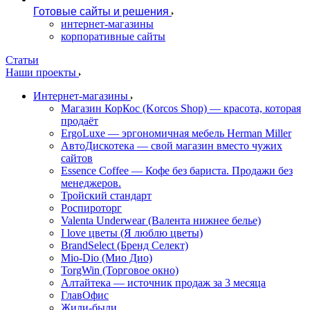
Готовые сайты и решения
интернет-магазины
корпоративные сайты
Статьи
Наши проекты
Интернет-магазины
Магазин КорКос (Korcos Shop) — красота, которая
продаёт
ErgoLuxe — эргономичная мебель Herman Miller
АвтоДискотека — свой магазин вместо чужих
сайтов
Essence Coffee — Кофе без бариста. Продажи без
менеджеров.
Тройский стандарт
Роспироторг
Valenta Underwear (Валента нижнее белье)
I love цветы (Я люблю цветы)
BrandSelect (Бренд Селект)
Mio-Dio (Мио Дио)
TorgWin (Торговое окно)
Алтайтека — источник продаж за 3 месяца
ГлавОфис
Жили-были