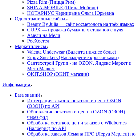
Pizza Rim (Пицца Рим)
SHINA-MOBILE (Шина Мобиле)
НОТАРИУС Черницына Ольга Юрьевна
Одностраничные сайты
Beauty By Julia — сайт косметолога на трёх языках
CUPX — продажа бумажных стаканов с нуля
Амели на Мели
РосХостел
Маркетплейсы
Valenta Underwear (Валента нижнее белье)
Enjoy Sneakers (Наслаждение кроссовками)
Сантехcтрой Групп - на OZON, Яндекс Маркет и
Мега Маркет
OKIT.SHOP (ОКИТ магазин)
Информация
База знаний
Интеграция заказов, остатков и цен с OZON
(ОЗОН) по API
Обновление остатков и цен на OZON (ОЗОН)
через фид
Обработка остатков, цен и заказов с Wildberries
(Валберис) по API
Обработка заказов Лемана ПРО (Леруа Мерлен) по