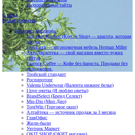
корпоративные сайты
Статьи
Наши проекты
Интернет-магазины
Магазин КорКос (Korcos Shop) — красота, которая
продаёт
ErgoLuxe — эргономичная мебель Herman Miller
АвтоДискотека — свой магазин вместо чужих
сайтов
Essence Coffee — Кофе без бариста. Продажи без
менеджеров.
Тройский стандарт
Роспироторг
Valenta Underwear (Валента нижнее белье)
I love цветы (Я люблю цветы)
BrandSelect (Бренд Селект)
Mio-Dio (Мио Дио)
TorgWin (Торговое окно)
Алтайтека — источник продаж за 3 месяца
ГлавОфис
Жили-были
Уютник Маркет
OKIT.SHOP (ОКИТ магазин)