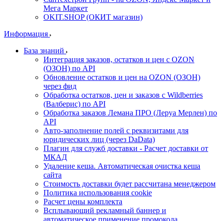
Мега Маркет
OKIT.SHOP (ОКИТ магазин)
Информация
База знаний
Интеграция заказов, остатков и цен с OZON
(ОЗОН) по API
Обновление остатков и цен на OZON (ОЗОН)
через фид
Обработка остатков, цен и заказов с Wildberries
(Валберис) по API
Обработка заказов Лемана ПРО (Леруа Мерлен) по
API
Авто-заполнение полей с реквизитами для
юридических лиц (через DaData)
Плагин для служб доставки - Расчет доставки от
МКАД
Удаление кеша. Автоматическая очистка кеша
сайта
Стоимость доставки будет рассчитана менеджером
Политика использования cookie
Расчет цены комплекта
Всплывающий рекламный баннер и
автоматическое применение промокода