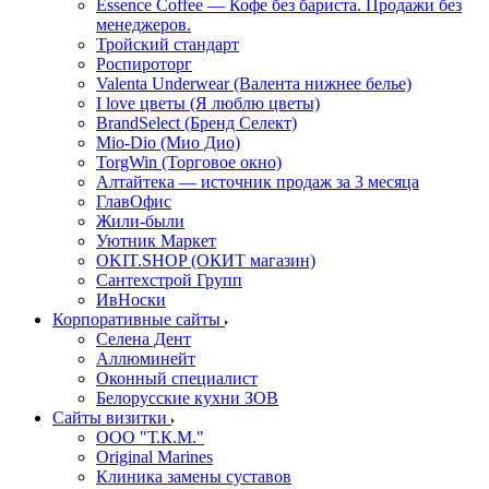
Essence Coffee — Кофе без бариста. Продажи без
менеджеров.
Тройский стандарт
Роспироторг
Valenta Underwear (Валента нижнее белье)
I love цветы (Я люблю цветы)
BrandSelect (Бренд Селект)
Mio-Dio (Мио Дио)
TorgWin (Торговое окно)
Алтайтека — источник продаж за 3 месяца
ГлавОфис
Жили-были
Уютник Маркет
OKIT.SHOP (ОКИТ магазин)
Сантехстрой Групп
ИвНоски
Корпоративные сайты
Селена Дент
Аллюминейт
Оконный специалист
Белорусские кухни ЗОВ
Сайты визитки
ООО "Т.К.М."
Original Marines
Клиника замены суставов