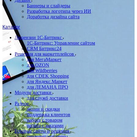
Дизайн
Баннеры и слайдеры
Разработка логотипа через ИИ
Доработка дизайна сайта
Каталог
Лицензии 1С-Битрикс
1С-Битрикс: Управление сайтом
CRM Битрикс24
Решения для маркетплейсов
для МегаМаркет
для OZON
для Wildberries
для CDEK Shopping
для Яндекс.Маркет
для ЛЕМАНА ПРО
Модули доставки
для служб доставки
Разное
акции и скидки
поддержка клиентов
работа с товаром
работа с заказами
Готовые сайты и решения
интернет-магазины