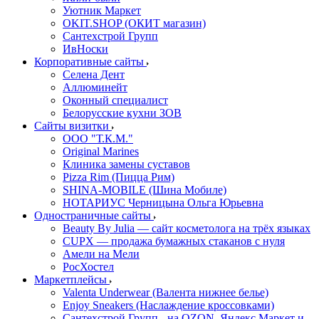
Уютник Маркет
OKIT.SHOP (ОКИТ магазин)
Сантехстрой Групп
ИвНоски
Корпоративные сайты
Селена Дент
Аллюминейт
Оконный специалист
Белорусские кухни ЗОВ
Сайты визитки
ООО "Т.К.М."
Original Marines
Клиника замены суставов
Pizza Rim (Пицца Рим)
SHINA-MOBILE (Шина Мобиле)
НОТАРИУС Черницына Ольга Юрьевна
Одностраничные сайты
Beauty By Julia — сайт косметолога на трёх языках
CUPX — продажа бумажных стаканов с нуля
Амели на Мели
РосХостел
Маркетплейсы
Valenta Underwear (Валента нижнее белье)
Enjoy Sneakers (Наслаждение кроссовками)
Сантехcтрой Групп - на OZON, Яндекс Маркет и