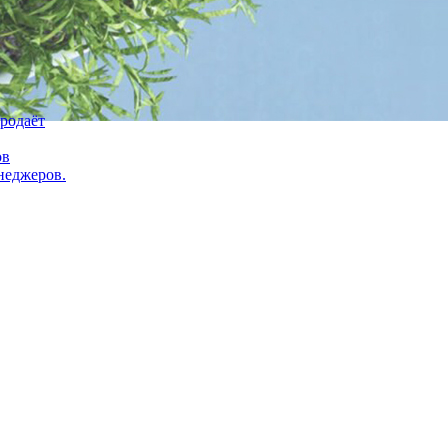
продаёт
ов
неджеров.