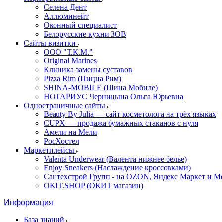
Селена Дент
Аллюминейт
Оконный специалист
Белорусские кухни ЗОВ
Сайты визитки
ООО "Т.К.М."
Original Marines
Клиника замены суставов
Pizza Rim (Пицца Рим)
SHINA-MOBILE (Шина Мобиле)
НОТАРИУС Черницына Ольга Юрьевна
Одностраничные сайты
Beauty By Julia — сайт косметолога на трёх языках
CUPX — продажа бумажных стаканов с нуля
Амели на Мели
РосХостел
Маркетплейсы
Valenta Underwear (Валента нижнее белье)
Enjoy Sneakers (Наслаждение кроссовками)
Сантехcтрой Групп - на OZON, Яндекс Маркет и М
OKIT.SHOP (ОКИТ магазин)
Информация
База знаний