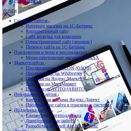
Реквизиты
Услуги
Создание сайтов
Интернет магазин на 1С-Битрикс
Корпоративный сайт
Сайт визитка для компании
Одностраничный сайт (лендинг)
Перенос сайта на 1С-Битрикс
Приложения и боты в мессенджерах
Мини-приложение магазина в MAX
Маркетплейсы
Продвижение на OZON (ОЗОН)
Продвижение на Wildberries
Продажи на Яндекс.Маркет
Продажи на МегаМаркет
Продажи на AVITO (АВИТО)
Продвижение сайтов
Контекстная реклама Яндекс.Директ
Продвижение сайта в поисковых системах
Поддержка сайтов
Ежемесячная техподдержка
Дополнительные работы
Разработка модулей для 1С-Битрикс