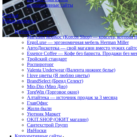
корпоративные сайты
Статьи
Наши проекты
Интернет-магазины
Магазин КорКос (Korcos Shop) — красота, которая 
ErgoLuxe — эргономичная мебель Herman Miller
АвтоДискотека — свой магазин вместо чужих сайт
Essence Coffee — Кофе без бариста. Продажи без ме
Тройский стандарт
Роспироторг
Valenta Underwear (Валента нижнее белье)
I love цветы (Я люблю цветы)
BrandSelect (Бренд Селект)
Mio-Dio (Мио Дио)
TorgWin (Торговое окно)
Алтайтека — источник продаж за 3 месяца
ГлавОфис
Жили-были
Уютник Маркет
OKIT.SHOP (ОКИТ магазин)
Сантехстрой Групп
ИвНоски
Корпоративные сайты