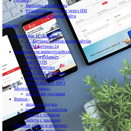
Дизайн
Баннеры и слайдеры
Разработка логотипа через ИИ
Доработка дизайна сайта
Каталог
Лицензии 1С-Битрикс
1С-Битрикс: Управление сайтом
CRM Битрикс24
Решения для маркетплейсов
для МегаМаркет
для OZON
для Wildberries
для CDEK Shopping
для Яндекс.Маркет
для ЛЕМАНА ПРО
Модули доставки
для служб доставки
Разное
акции и скидки
поддержка клиентов
работа с товаром
работа с заказами
Готовые сайты и решения
интернет-магазины