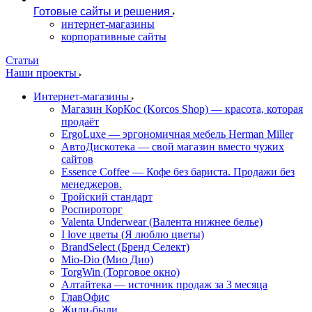
Готовые сайты и решения
интернет-магазины
корпоративные сайты
Статьи
Наши проекты
Интернет-магазины
Магазин КорКос (Korcos Shop) — красота, которая
продаёт
ErgoLuxe — эргономичная мебель Herman Miller
АвтоДискотека — свой магазин вместо чужих
сайтов
Essence Coffee — Кофе без бариста. Продажи без
менеджеров.
Тройский стандарт
Роспироторг
Valenta Underwear (Валента нижнее белье)
I love цветы (Я люблю цветы)
BrandSelect (Бренд Селект)
Mio-Dio (Мио Дио)
TorgWin (Торговое окно)
Алтайтека — источник продаж за 3 месяца
ГлавОфис
Жили-были