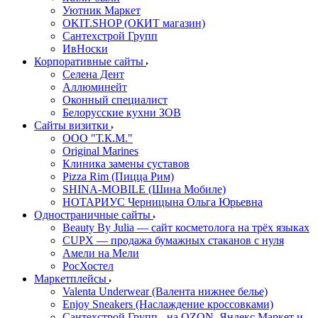
Уютник Маркет
OKIT.SHOP (ОКИТ магазин)
Сантехстрой Групп
ИвНоски
Корпоративные сайты
Селена Дент
Аллюминейт
Оконный специалист
Белорусские кухни ЗОВ
Сайты визитки
ООО "Т.К.М."
Original Marines
Клиника замены суставов
Pizza Rim (Пицца Рим)
SHINA-MOBILE (Шина Мобиле)
НОТАРИУС Черницына Ольга Юрьевна
Одностраничные сайты
Beauty By Julia — сайт косметолога на трёх языках
CUPX — продажа бумажных стаканов с нуля
Амели на Мели
РосХостел
Маркетплейсы
Valenta Underwear (Валента нижнее белье)
Enjoy Sneakers (Наслаждение кроссовками)
Сантехcтрой Групп - на OZON, Яндекс Маркет и