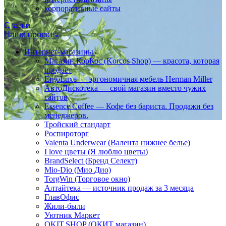
корпоративные сайты
Статьи
Наши проекты
Интернет-магазины
Магазин КорКос (Korcos Shop) — красота, которая
продаёт
ErgoLuxe — эргономичная мебель Herman Miller
АвтоДискотека — свой магазин вместо чужих
сайтов
Essence Coffee — Кофе без бариста. Продажи без
менеджеров.
Тройский стандарт
Роспироторг
Valenta Underwear (Валента нижнее белье)
I love цветы (Я люблю цветы)
BrandSelect (Бренд Селект)
Mio-Dio (Мио Дио)
TorgWin (Торговое окно)
Алтайтека — источник продаж за 3 месяца
ГлавОфис
Жили-были
Уютник Маркет
OKIT.SHOP (ОКИТ магазин)