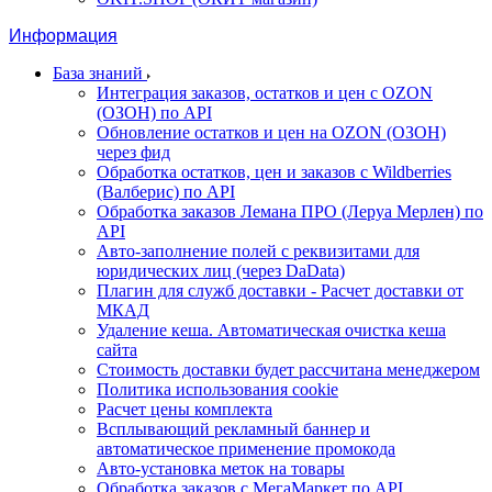
Информация
База знаний
Интеграция заказов, остатков и цен с OZON
(ОЗОН) по API
Обновление остатков и цен на OZON (ОЗОН)
через фид
Обработка остатков, цен и заказов с Wildberries
(Валберис) по API
Обработка заказов Лемана ПРО (Леруа Мерлен) по
API
Авто-заполнение полей с реквизитами для
юридических лиц (через DaData)
Плагин для служб доставки - Расчет доставки от
МКАД
Удаление кеша. Автоматическая очистка кеша
сайта
Стоимость доставки будет рассчитана менеджером
Политика использования cookie
Расчет цены комплекта
Всплывающий рекламный баннер и
автоматическое применение промокода
Авто-установка меток на товары
Обработка заказов с МегаМаркет по API