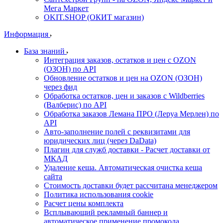
Мега Маркет
OKIT.SHOP (ОКИТ магазин)
Информация
База знаний
Интеграция заказов, остатков и цен с OZON
(ОЗОН) по API
Обновление остатков и цен на OZON (ОЗОН)
через фид
Обработка остатков, цен и заказов с Wildberries
(Валберис) по API
Обработка заказов Лемана ПРО (Леруа Мерлен) по
API
Авто-заполнение полей с реквизитами для
юридических лиц (через DaData)
Плагин для служб доставки - Расчет доставки от
МКАД
Удаление кеша. Автоматическая очистка кеша
сайта
Стоимость доставки будет рассчитана менеджером
Политика использования cookie
Расчет цены комплекта
Всплывающий рекламный баннер и
автоматическое применение промокода