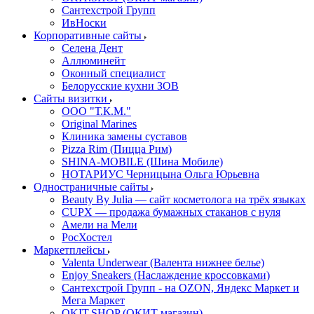
Сантехстрой Групп
ИвНоски
Корпоративные сайты
Селена Дент
Аллюминейт
Оконный специалист
Белорусские кухни ЗОВ
Сайты визитки
ООО "Т.К.М."
Original Marines
Клиника замены суставов
Pizza Rim (Пицца Рим)
SHINA-MOBILE (Шина Мобиле)
НОТАРИУС Черницына Ольга Юрьевна
Одностраничные сайты
Beauty By Julia — сайт косметолога на трёх языках
CUPX — продажа бумажных стаканов с нуля
Амели на Мели
РосХостел
Маркетплейсы
Valenta Underwear (Валента нижнее белье)
Enjoy Sneakers (Наслаждение кроссовками)
Сантехcтрой Групп - на OZON, Яндекс Маркет и
Мега Маркет
OKIT.SHOP (ОКИТ магазин)