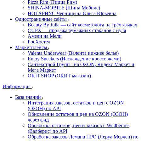
Pizza Rim (Пицца Рим)
SHINA-MOBILE (Шина Мобиле)
НОТАРИУС Черницына Ольга Юрьевна
Одностраничные сайты
Beauty By Julia — сайт косметолога на трёх языках
CUPX — продажа бумажных стаканов с нуля
Амели на Мели
РосХостел
Маркетплейсы
Valenta Underwear (Валента нижнее белье)
Enjoy Sneakers (Наслаждение кроссовками)
Сантехcтрой Групп - на OZON, Яндекс Маркет и
Мега Маркет
OKIT.SHOP (ОКИТ магазин)
Информация
База знаний
Интеграция заказов, остатков и цен с OZON
(ОЗОН) по API
Обновление остатков и цен на OZON (ОЗОН)
через фид
Обработка остатков, цен и заказов с Wildberries
(Валберис) по API
Обработка заказов Лемана ПРО (Леруа Мерлен) по