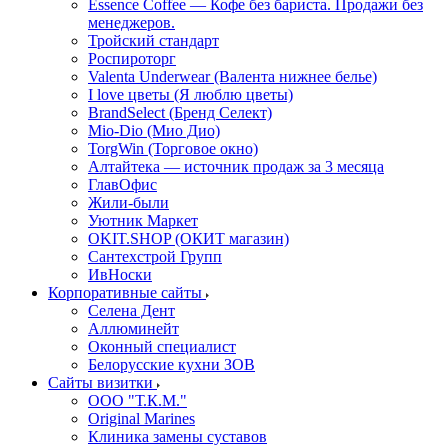
Essence Coffee — Кофе без бариста. Продажи без
менеджеров.
Тройский стандарт
Роспироторг
Valenta Underwear (Валента нижнее белье)
I love цветы (Я люблю цветы)
BrandSelect (Бренд Селект)
Mio-Dio (Мио Дио)
TorgWin (Торговое окно)
Алтайтека — источник продаж за 3 месяца
ГлавОфис
Жили-были
Уютник Маркет
OKIT.SHOP (ОКИТ магазин)
Сантехстрой Групп
ИвНоски
Корпоративные сайты
Селена Дент
Аллюминейт
Оконный специалист
Белорусские кухни ЗОВ
Сайты визитки
ООО "Т.К.М."
Original Marines
Клиника замены суставов