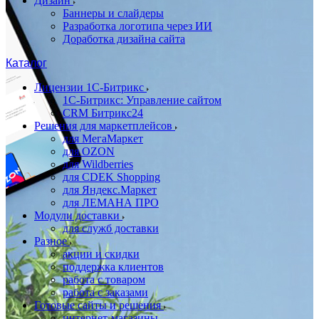
Дизайн
Баннеры и слайдеры
Разработка логотипа через ИИ
Доработка дизайна сайта
Каталог
Лицензии 1С-Битрикс
1С-Битрикс: Управление сайтом
CRM Битрикс24
Решения для маркетплейсов
для МегаМаркет
для OZON
для Wildberries
для CDEK Shopping
для Яндекс.Маркет
для ЛЕМАНА ПРО
Модули доставки
для служб доставки
Разное
акции и скидки
поддержка клиентов
работа с товаром
работа с заказами
Готовые сайты и решения
интернет-магазины