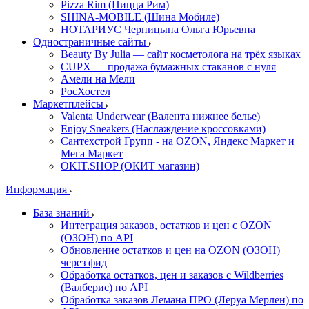
Pizza Rim (Пицца Рим)
SHINA-MOBILE (Шина Мобиле)
НОТАРИУС Черницына Ольга Юрьевна
Одностраничные сайты
Beauty By Julia — сайт косметолога на трёх языках
CUPX — продажа бумажных стаканов с нуля
Амели на Мели
РосХостел
Маркетплейсы
Valenta Underwear (Валента нижнее белье)
Enjoy Sneakers (Наслаждение кроссовками)
Сантехcтрой Групп - на OZON, Яндекс Маркет и
Мега Маркет
OKIT.SHOP (ОКИТ магазин)
Информация
База знаний
Интеграция заказов, остатков и цен с OZON
(ОЗОН) по API
Обновление остатков и цен на OZON (ОЗОН)
через фид
Обработка остатков, цен и заказов с Wildberries
(Валберис) по API
Обработка заказов Лемана ПРО (Леруа Мерлен) по