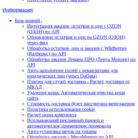
Информация
База знаний
Интеграция заказов, остатков и цен с OZON
(ОЗОН) по API
Обновление остатков и цен на OZON (ОЗОН)
через фид
Обработка остатков, цен и заказов с Wildberries
(Валберис) по API
Обработка заказов Лемана ПРО (Леруа Мерлен) по
API
Авто-заполнение полей с реквизитами для
юридических лиц (через DaData)
Плагин для служб доставки - Расчет доставки от
МКАД
Удаление кеша. Автоматическая очистка кеша
сайта
Стоимость доставки будет рассчитана менеджером
Политика использования cookie
Расчет цены комплекта
Всплывающий рекламный баннер и
автоматическое применение промокода
Авто-установка меток на товары
Обработка заказов с МегаМаркет по API