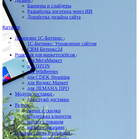
Дизайн
Баннеры и слайдеры
Разработка логотипа через ИИ
Доработка дизайна сайта
Каталог
Лицензии 1С-Битрикс
1С-Битрикс: Управление сайтом
CRM Битрикс24
Решения для маркетплейсов
для МегаМаркет
для OZON
для Wildberries
для CDEK Shopping
для Яндекс.Маркет
для ЛЕМАНА ПРО
Модули доставки
для служб доставки
Разное
акции и скидки
поддержка клиентов
работа с товаром
работа с заказами
Готовые сайты и решения
интернет-магазины