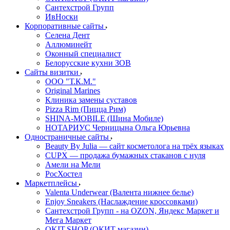
Сантехстрой Групп
ИвНоски
Корпоративные сайты
Селена Дент
Аллюминейт
Оконный специалист
Белорусские кухни ЗОВ
Сайты визитки
ООО "Т.К.М."
Original Marines
Клиника замены суставов
Pizza Rim (Пицца Рим)
SHINA-MOBILE (Шина Мобиле)
НОТАРИУС Черницына Ольга Юрьевна
Одностраничные сайты
Beauty By Julia — сайт косметолога на трёх языках
CUPX — продажа бумажных стаканов с нуля
Амели на Мели
РосХостел
Маркетплейсы
Valenta Underwear (Валента нижнее белье)
Enjoy Sneakers (Наслаждение кроссовками)
Сантехcтрой Групп - на OZON, Яндекс Маркет и
Мега Маркет
OKIT.SHOP (ОКИТ магазин)