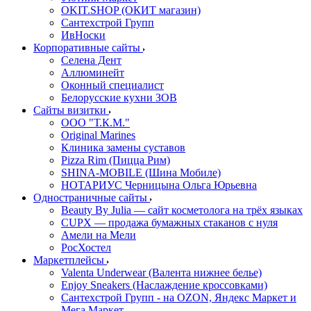
OKIT.SHOP (ОКИТ магазин)
Сантехстрой Групп
ИвНоски
Корпоративные сайты
Селена Дент
Аллюминейт
Оконный специалист
Белорусские кухни ЗОВ
Сайты визитки
ООО "Т.К.М."
Original Marines
Клиника замены суставов
Pizza Rim (Пицца Рим)
SHINA-MOBILE (Шина Мобиле)
НОТАРИУС Черницына Ольга Юрьевна
Одностраничные сайты
Beauty By Julia — сайт косметолога на трёх языках
CUPX — продажа бумажных стаканов с нуля
Амели на Мели
РосХостел
Маркетплейсы
Valenta Underwear (Валента нижнее белье)
Enjoy Sneakers (Наслаждение кроссовками)
Сантехcтрой Групп - на OZON, Яндекс Маркет и
Мега Маркет