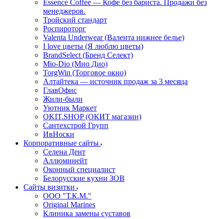
Essence Coffee — Кофе без бариста. Продажи без
менеджеров.
Тройский стандарт
Роспироторг
Valenta Underwear (Валента нижнее белье)
I love цветы (Я люблю цветы)
BrandSelect (Бренд Селект)
Mio-Dio (Мио Дио)
TorgWin (Торговое окно)
Алтайтека — источник продаж за 3 месяца
ГлавОфис
Жили-были
Уютник Маркет
OKIT.SHOP (ОКИТ магазин)
Сантехстрой Групп
ИвНоски
Корпоративные сайты
Селена Дент
Аллюминейт
Оконный специалист
Белорусские кухни ЗОВ
Сайты визитки
ООО "Т.К.М."
Original Marines
Клиника замены суставов