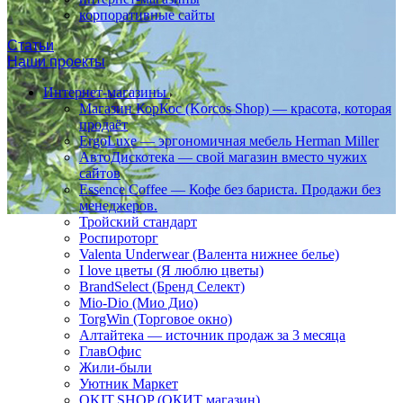
корпоративные сайты
Статьи
Наши проекты
Интернет-магазины
Магазин КорКос (Korcos Shop) — красота, которая
продаёт
ErgoLuxe — эргономичная мебель Herman Miller
АвтоДискотека — свой магазин вместо чужих
сайтов
Essence Coffee — Кофе без бариста. Продажи без
менеджеров.
Тройский стандарт
Роспироторг
Valenta Underwear (Валента нижнее белье)
I love цветы (Я люблю цветы)
BrandSelect (Бренд Селект)
Mio-Dio (Мио Дио)
TorgWin (Торговое окно)
Алтайтека — источник продаж за 3 месяца
ГлавОфис
Жили-были
Уютник Маркет
OKIT.SHOP (ОКИТ магазин)