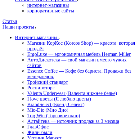
интернет-магазины
корпоративные сайты
Статьи
Наши проекты
Интернет-магазины
Магазин КорКос (Korcos Shop) — красота, которая
продаёт
ErgoLuxe — эргономичная мебель Herman Miller
АвтоДискотека — свой магазин вместо чужих
сайтов
Essence Coffee — Кофе без бариста. Продажи без
менеджеров.
Тройский стандарт
Роспироторг
Valenta Underwear (Валента нижнее белье)
I love цветы (Я люблю цветы)
BrandSelect (Бренд Селект)
Mio-Dio (Мио Дио)
TorgWin (Торговое окно)
Алтайтека — источник продаж за 3 месяца
ГлавОфис
Жили-были
Уютник Маркет