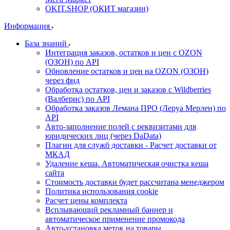
OKIT.SHOP (ОКИТ магазин)
Информация
База знаний
Интеграция заказов, остатков и цен с OZON
(ОЗОН) по API
Обновление остатков и цен на OZON (ОЗОН)
через фид
Обработка остатков, цен и заказов с Wildberries
(Валберис) по API
Обработка заказов Лемана ПРО (Леруа Мерлен) по
API
Авто-заполнение полей с реквизитами для
юридических лиц (через DaData)
Плагин для служб доставки - Расчет доставки от
МКАД
Удаление кеша. Автоматическая очистка кеша
сайта
Стоимость доставки будет рассчитана менеджером
Политика использования cookie
Расчет цены комплекта
Всплывающий рекламный баннер и
автоматическое применение промокода
Авто-установка меток на товары