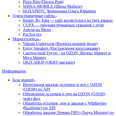
Pizza Rim (Пицца Рим)
SHINA-MOBILE (Шина Мобиле)
НОТАРИУС Черницына Ольга Юрьевна
Одностраничные сайты
Beauty By Julia — сайт косметолога на трёх языках
CUPX — продажа бумажных стаканов с нуля
Амели на Мели
РосХостел
Маркетплейсы
Valenta Underwear (Валента нижнее белье)
Enjoy Sneakers (Наслаждение кроссовками)
Сантехcтрой Групп - на OZON, Яндекс Маркет и
Мега Маркет
OKIT.SHOP (ОКИТ магазин)
Информация
База знаний
Интеграция заказов, остатков и цен с OZON
(ОЗОН) по API
Обновление остатков и цен на OZON (ОЗОН)
через фид
Обработка остатков, цен и заказов с Wildberries
(Валберис) по API
Обработка заказов Лемана ПРО (Леруа Мерлен) по