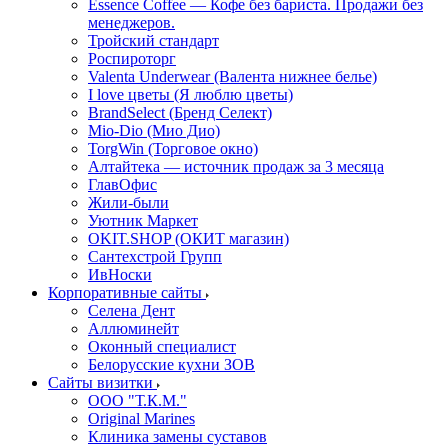
Essence Coffee — Кофе без бариста. Продажи без
менеджеров.
Тройский стандарт
Роспироторг
Valenta Underwear (Валента нижнее белье)
I love цветы (Я люблю цветы)
BrandSelect (Бренд Селект)
Mio-Dio (Мио Дио)
TorgWin (Торговое окно)
Алтайтека — источник продаж за 3 месяца
ГлавОфис
Жили-были
Уютник Маркет
OKIT.SHOP (ОКИТ магазин)
Сантехстрой Групп
ИвНоски
Корпоративные сайты
Селена Дент
Аллюминейт
Оконный специалист
Белорусские кухни ЗОВ
Сайты визитки
ООО "Т.К.М."
Original Marines
Клиника замены суставов