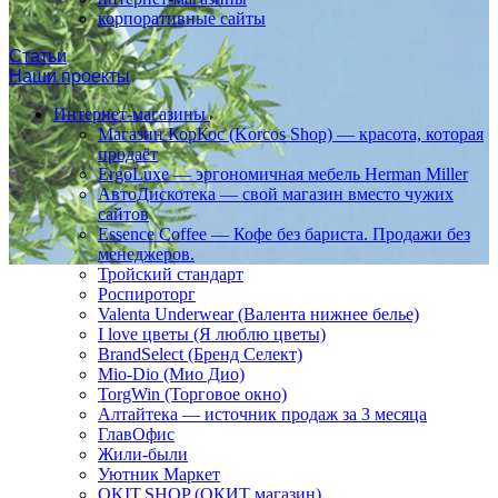
корпоративные сайты
Статьи
Наши проекты
Интернет-магазины
Магазин КорКос (Korcos Shop) — красота, которая
продаёт
ErgoLuxe — эргономичная мебель Herman Miller
АвтоДискотека — свой магазин вместо чужих
сайтов
Essence Coffee — Кофе без бариста. Продажи без
менеджеров.
Тройский стандарт
Роспироторг
Valenta Underwear (Валента нижнее белье)
I love цветы (Я люблю цветы)
BrandSelect (Бренд Селект)
Mio-Dio (Мио Дио)
TorgWin (Торговое окно)
Алтайтека — источник продаж за 3 месяца
ГлавОфис
Жили-были
Уютник Маркет
OKIT.SHOP (ОКИТ магазин)