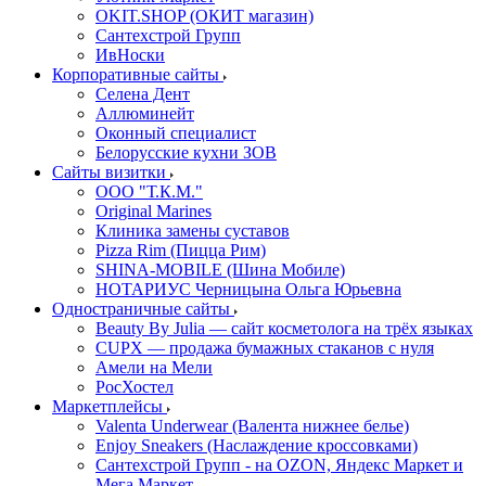
OKIT.SHOP (ОКИТ магазин)
Сантехстрой Групп
ИвНоски
Корпоративные сайты
Селена Дент
Аллюминейт
Оконный специалист
Белорусские кухни ЗОВ
Сайты визитки
ООО "Т.К.М."
Original Marines
Клиника замены суставов
Pizza Rim (Пицца Рим)
SHINA-MOBILE (Шина Мобиле)
НОТАРИУС Черницына Ольга Юрьевна
Одностраничные сайты
Beauty By Julia — сайт косметолога на трёх языках
CUPX — продажа бумажных стаканов с нуля
Амели на Мели
РосХостел
Маркетплейсы
Valenta Underwear (Валента нижнее белье)
Enjoy Sneakers (Наслаждение кроссовками)
Сантехcтрой Групп - на OZON, Яндекс Маркет и
Мега Маркет