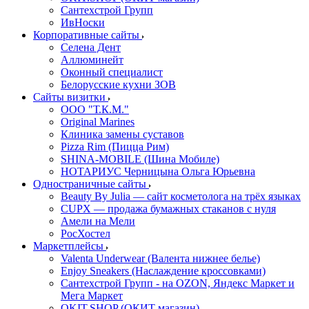
Сантехстрой Групп
ИвНоски
Корпоративные сайты
Селена Дент
Аллюминейт
Оконный специалист
Белорусские кухни ЗОВ
Сайты визитки
ООО "Т.К.М."
Original Marines
Клиника замены суставов
Pizza Rim (Пицца Рим)
SHINA-MOBILE (Шина Мобиле)
НОТАРИУС Черницына Ольга Юрьевна
Одностраничные сайты
Beauty By Julia — сайт косметолога на трёх языках
CUPX — продажа бумажных стаканов с нуля
Амели на Мели
РосХостел
Маркетплейсы
Valenta Underwear (Валента нижнее белье)
Enjoy Sneakers (Наслаждение кроссовками)
Сантехcтрой Групп - на OZON, Яндекс Маркет и
Мега Маркет
OKIT.SHOP (ОКИТ магазин)