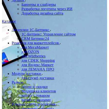
Дизайн
Баннеры и слайдеры
Разработка логотипа через ИИ
Доработка дизайна сайта
Каталог
Лицензии 1С-Битрикс
1С-Битрикс: Управление сайтом
CRM Битрикс24
Решения для маркетплейсов
для МегаМаркет
для OZON
для Wildberries
для CDEK Shopping
для Яндекс.Маркет
для ЛЕМАНА ПРО
Модули доставки
для служб доставки
Разное
акции и скидки
поддержка клиентов
работа с товаром
работа с заказами
Готовые сайты и решения
интернет-магазины