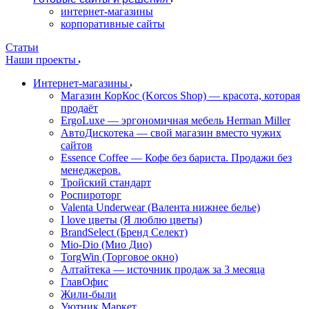
интернет-магазины
корпоративные сайты
Статьи
Наши проекты
Интернет-магазины
Магазин КорКос (Korcos Shop) — красота, которая
продаёт
ErgoLuxe — эргономичная мебель Herman Miller
АвтоДискотека — свой магазин вместо чужих
сайтов
Essence Coffee — Кофе без бариста. Продажи без
менеджеров.
Тройский стандарт
Роспироторг
Valenta Underwear (Валента нижнее белье)
I love цветы (Я люблю цветы)
BrandSelect (Бренд Селект)
Mio-Dio (Мио Дио)
TorgWin (Торговое окно)
Алтайтека — источник продаж за 3 месяца
ГлавОфис
Жили-были
Уютник Маркет