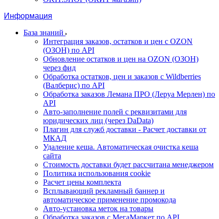
Информация
База знаний
Интеграция заказов, остатков и цен с OZON
(ОЗОН) по API
Обновление остатков и цен на OZON (ОЗОН)
через фид
Обработка остатков, цен и заказов с Wildberries
(Валберис) по API
Обработка заказов Лемана ПРО (Леруа Мерлен) по
API
Авто-заполнение полей с реквизитами для
юридических лиц (через DaData)
Плагин для служб доставки - Расчет доставки от
МКАД
Удаление кеша. Автоматическая очистка кеша
сайта
Стоимость доставки будет рассчитана менеджером
Политика использования cookie
Расчет цены комплекта
Всплывающий рекламный баннер и
автоматическое применение промокода
Авто-установка меток на товары
Обработка заказов с МегаМаркет по API