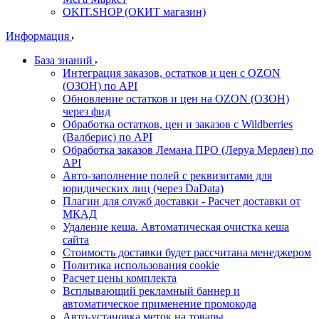
OKIT.SHOP (ОКИТ магазин)
Информация
База знаний
Интеграция заказов, остатков и цен с OZON
(ОЗОН) по API
Обновление остатков и цен на OZON (ОЗОН)
через фид
Обработка остатков, цен и заказов с Wildberries
(Валберис) по API
Обработка заказов Лемана ПРО (Леруа Мерлен) по
API
Авто-заполнение полей с реквизитами для
юридических лиц (через DaData)
Плагин для служб доставки - Расчет доставки от
МКАД
Удаление кеша. Автоматическая очистка кеша
сайта
Стоимость доставки будет рассчитана менеджером
Политика использования cookie
Расчет цены комплекта
Всплывающий рекламный баннер и
автоматическое применение промокода
Авто-установка меток на товары