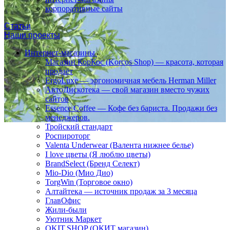
корпоративные сайты
Статьи
Наши проекты
Интернет-магазины
Магазин КорКос (Korcos Shop) — красота, которая
продаёт
ErgoLuxe — эргономичная мебель Herman Miller
АвтоДискотека — свой магазин вместо чужих
сайтов
Essence Coffee — Кофе без бариста. Продажи без
менеджеров.
Тройский стандарт
Роспироторг
Valenta Underwear (Валента нижнее белье)
I love цветы (Я люблю цветы)
BrandSelect (Бренд Селект)
Mio-Dio (Мио Дио)
TorgWin (Торговое окно)
Алтайтека — источник продаж за 3 месяца
ГлавОфис
Жили-были
Уютник Маркет
OKIT.SHOP (ОКИТ магазин)