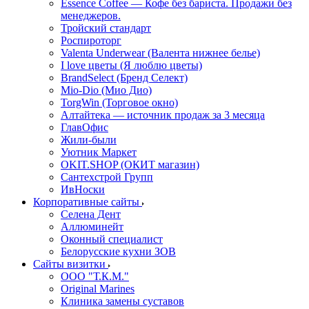
Essence Coffee — Кофе без бариста. Продажи без
менеджеров.
Тройский стандарт
Роспироторг
Valenta Underwear (Валента нижнее белье)
I love цветы (Я люблю цветы)
BrandSelect (Бренд Селект)
Mio-Dio (Мио Дио)
TorgWin (Торговое окно)
Алтайтека — источник продаж за 3 месяца
ГлавОфис
Жили-были
Уютник Маркет
OKIT.SHOP (ОКИТ магазин)
Сантехстрой Групп
ИвНоски
Корпоративные сайты
Селена Дент
Аллюминейт
Оконный специалист
Белорусские кухни ЗОВ
Сайты визитки
ООО "Т.К.М."
Original Marines
Клиника замены суставов