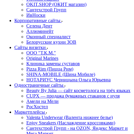
OKIT.SHOP (ОКИТ магазин)
Сантехстрой Групп
ИвНоски
Корпоративные сайты
Селена Дент
Аллюминейт
Оконный специалист
Белорусские кухни ЗОВ
Сайты визитки
ООО "Т.К.М."
Original Marines
Клиника замены суставов
Pizza Rim (Пицца Рим)
SHINA-MOBILE (Шина Мобиле)
НОТАРИУС Черницына Ольга Юрьевна
Одностраничные сайты
Beauty By Julia — сайт косметолога на трёх языках
CUPX — продажа бумажных стаканов с нуля
Амели на Мели
РосХостел
Маркетплейсы
Valenta Underwear (Валента нижнее белье)
Enjoy Sneakers (Наслаждение кроссовками)
Сантехcтрой Групп - на OZON, Яндекс Маркет и
Мега Маркет