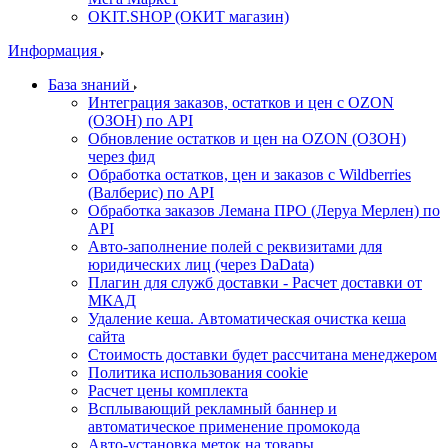
OKIT.SHOP (ОКИТ магазин)
Информация
База знаний
Интеграция заказов, остатков и цен с OZON
(ОЗОН) по API
Обновление остатков и цен на OZON (ОЗОН)
через фид
Обработка остатков, цен и заказов с Wildberries
(Валберис) по API
Обработка заказов Лемана ПРО (Леруа Мерлен) по
API
Авто-заполнение полей с реквизитами для
юридических лиц (через DaData)
Плагин для служб доставки - Расчет доставки от
МКАД
Удаление кеша. Автоматическая очистка кеша
сайта
Стоимость доставки будет рассчитана менеджером
Политика использования cookie
Расчет цены комплекта
Всплывающий рекламный баннер и
автоматическое применение промокода
Авто-установка меток на товары