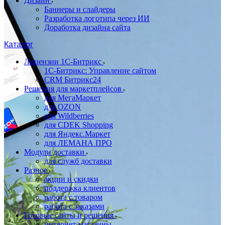
Дизайн
Баннеры и слайдеры
Разработка логотипа через ИИ
Доработка дизайна сайта
Каталог
Лицензии 1С-Битрикс
1С-Битрикс: Управление сайтом
CRM Битрикс24
Решения для маркетплейсов
для МегаМаркет
для OZON
для Wildberries
для CDEK Shopping
для Яндекс.Маркет
для ЛЕМАНА ПРО
Модули доставки
для служб доставки
Разное
акции и скидки
поддержка клиентов
работа с товаром
работа с заказами
Готовые сайты и решения
интернет-магазины