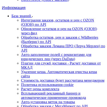
Информация
База знаний
Интеграция заказов, остатков и цен с OZON
(ОЗОН) по API
Обновление остатков и цен на OZON (ОЗОН)
через фид
Обработка остатков, цен и заказов с Wildberries
(Валберис) по API
Обработка заказов Лемана ПРО (Леруа Мерлен) по
API
Авто-заполнение полей с реквизитами для
юридических лиц (через DaData)
Плагин для служб доставки - Расчет доставки от
МКАД
Удаление кеша. Автоматическая очистка кеша
сайта
Стоимость доставки будет рассчитана менеджером
Политика использования cookie
Расчет цены комплекта
Всплывающий рекламный баннер и
автоматическое применение промокода
Авто-установка меток на товары
Обработка заказов с МегаМаркет по API