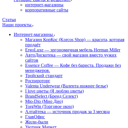
интернет-магазины
корпоративные сайты
Статьи
Наши проекты
Интернет-магазины
Магазин КорКос (Korcos Shop) — красота, которая
продаёт
ErgoLuxe — эргономичная мебель Herman Miller
АвтоДискотека — свой магазин вместо чужих
сайтов
Essence Coffee — Кофе без бариста. Продажи без
менеджеров.
Тройский стандарт
Роспироторг
Valenta Underwear (Валента нижнее белье)
I love цветы (Я люблю цветы)
BrandSelect (Бренд Селект)
Mio-Dio (Мио Дио)
TorgWin (Торговое окно)
Алтайтека — источник продаж за 3 месяца
ГлавОфис
Жили-были
Уютник Маркет