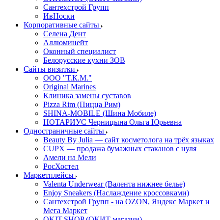
Сантехстрой Групп
ИвНоски
Корпоративные сайты
Селена Дент
Аллюминейт
Оконный специалист
Белорусские кухни ЗОВ
Сайты визитки
ООО "Т.К.М."
Original Marines
Клиника замены суставов
Pizza Rim (Пицца Рим)
SHINA-MOBILE (Шина Мобиле)
НОТАРИУС Черницына Ольга Юрьевна
Одностраничные сайты
Beauty By Julia — сайт косметолога на трёх языках
CUPX — продажа бумажных стаканов с нуля
Амели на Мели
РосХостел
Маркетплейсы
Valenta Underwear (Валента нижнее белье)
Enjoy Sneakers (Наслаждение кроссовками)
Сантехcтрой Групп - на OZON, Яндекс Маркет и
Мега Маркет
OKIT.SHOP (ОКИТ магазин)