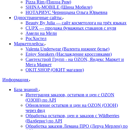
Pizza Rim (Пицца Рим)
SHINA-MOBILE (Шина Мобиле)
НОТАРИУС Черницына Ольга Юрьевна
Одностраничные сайты
Beauty By Julia — сайт косметолога на трёх языках
CUPX — продажа бумажных стаканов с нуля
Амели на Мели
РосХостел
Маркетплейсы
Valenta Underwear (Валента нижнее белье)
Enjoy Sneakers (Наслаждение кроссовками)
Сантехcтрой Групп - на OZON, Яндекс Маркет и
Мега Маркет
OKIT.SHOP (ОКИТ магазин)
Информация
База знаний
Интеграция заказов, остатков и цен с OZON
(ОЗОН) по API
Обновление остатков и цен на OZON (ОЗОН)
через фид
Обработка остатков, цен и заказов с Wildberries
(Валберис) по API
Обработка заказов Лемана ПРО (Леруа Мерлен) по