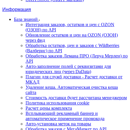
Информация
База знаний
Интеграция заказов, остатков и цен с OZON
(ОЗОН) по API
Обновление остатков и цен на OZON (ОЗОН)
через фид
Обработка остатков, цен и заказов с Wildberries
(Валберис) по API
Обработка заказов Лемана ПРО (Леруа Мерлен) по
API
Авто-заполнение полей с реквизитами для
юридических лиц (через DaData)
Плагин для служб доставки - Расчет доставки от
МКАД
Удаление кеша. Автоматическая очистка кеша
сайта
Стоимость доставки будет рассчитана менеджером
Политика использования cookie
Расчет цены комплекта
Всплывающий рекламный баннер и
автоматическое применение промокода
Авто-установка меток на товары
Обработка заказов с МегаМаркет по API