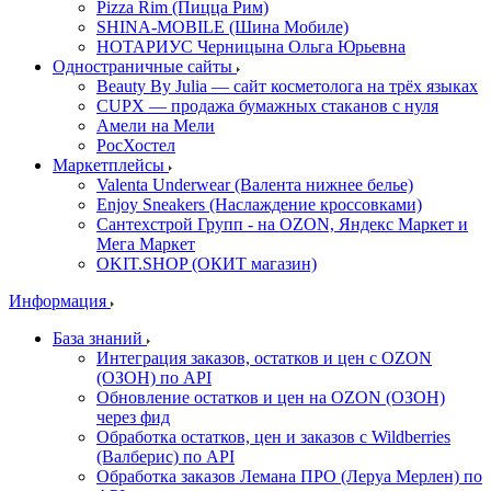
Pizza Rim (Пицца Рим)
SHINA-MOBILE (Шина Мобиле)
НОТАРИУС Черницына Ольга Юрьевна
Одностраничные сайты
Beauty By Julia — сайт косметолога на трёх языках
CUPX — продажа бумажных стаканов с нуля
Амели на Мели
РосХостел
Маркетплейсы
Valenta Underwear (Валента нижнее белье)
Enjoy Sneakers (Наслаждение кроссовками)
Сантехcтрой Групп - на OZON, Яндекс Маркет и
Мега Маркет
OKIT.SHOP (ОКИТ магазин)
Информация
База знаний
Интеграция заказов, остатков и цен с OZON
(ОЗОН) по API
Обновление остатков и цен на OZON (ОЗОН)
через фид
Обработка остатков, цен и заказов с Wildberries
(Валберис) по API
Обработка заказов Лемана ПРО (Леруа Мерлен) по