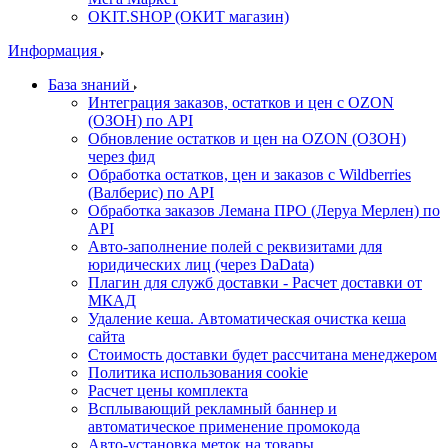
OKIT.SHOP (ОКИТ магазин)
Информация
База знаний
Интеграция заказов, остатков и цен с OZON
(ОЗОН) по API
Обновление остатков и цен на OZON (ОЗОН)
через фид
Обработка остатков, цен и заказов с Wildberries
(Валберис) по API
Обработка заказов Лемана ПРО (Леруа Мерлен) по
API
Авто-заполнение полей с реквизитами для
юридических лиц (через DaData)
Плагин для служб доставки - Расчет доставки от
МКАД
Удаление кеша. Автоматическая очистка кеша
сайта
Стоимость доставки будет рассчитана менеджером
Политика использования cookie
Расчет цены комплекта
Всплывающий рекламный баннер и
автоматическое применение промокода
Авто-установка меток на товары