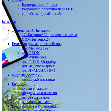
Дизайн
Баннеры и слайдеры
Разработка логотипа через ИИ
Доработка дизайна сайта
Каталог
Лицензии 1С-Битрикс
1С-Битрикс: Управление сайтом
CRM Битрикс24
Решения для маркетплейсов
для МегаМаркет
для OZON
для Wildberries
для CDEK Shopping
для Яндекс.Маркет
для ЛЕМАНА ПРО
Модули доставки
для служб доставки
Разное
акции и скидки
поддержка клиентов
работа с товаром
работа с заказами
Готовые сайты и решения
интернет-магазины