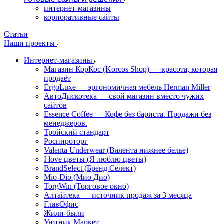
интернет-магазины
корпоративные сайты
Статьи
Наши проекты
Интернет-магазины
Магазин КорКос (Korcos Shop) — красота, которая
продаёт
ErgoLuxe — эргономичная мебель Herman Miller
АвтоДискотека — свой магазин вместо чужих
сайтов
Essence Coffee — Кофе без бариста. Продажи без
менеджеров.
Тройский стандарт
Роспироторг
Valenta Underwear (Валента нижнее белье)
I love цветы (Я люблю цветы)
BrandSelect (Бренд Селект)
Mio-Dio (Мио Дио)
TorgWin (Торговое окно)
Алтайтека — источник продаж за 3 месяца
ГлавОфис
Жили-были
Уютник Маркет