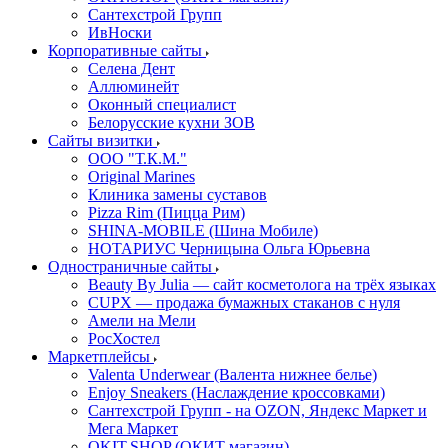
Сантехстрой Групп
ИвНоски
Корпоративные сайты
Селена Дент
Аллюминейт
Оконный специалист
Белорусские кухни ЗОВ
Сайты визитки
ООО "Т.К.М."
Original Marines
Клиника замены суставов
Pizza Rim (Пицца Рим)
SHINA-MOBILE (Шина Мобиле)
НОТАРИУС Черницына Ольга Юрьевна
Одностраничные сайты
Beauty By Julia — сайт косметолога на трёх языках
CUPX — продажа бумажных стаканов с нуля
Амели на Мели
РосХостел
Маркетплейсы
Valenta Underwear (Валента нижнее белье)
Enjoy Sneakers (Наслаждение кроссовками)
Сантехcтрой Групп - на OZON, Яндекс Маркет и
Мега Маркет
OKIT.SHOP (ОКИТ магазин)