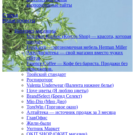
корпоративные сайты
Статьи
Наши проекты
Интернет-магазины
Магазин КорКос (Korcos Shop) — красота, которая
продаёт
ErgoLuxe — эргономичная мебель Herman Miller
АвтоДискотека — свой магазин вместо чужих
сайтов
Essence Coffee — Кофе без бариста. Продажи без
менеджеров.
Тройский стандарт
Роспироторг
Valenta Underwear (Валента нижнее белье)
I love цветы (Я люблю цветы)
BrandSelect (Бренд Селект)
Mio-Dio (Мио Дио)
TorgWin (Торговое окно)
Алтайтека — источник продаж за 3 месяца
ГлавОфис
Жили-были
Уютник Маркет
OKIT.SHOP (ОКИТ магазин)