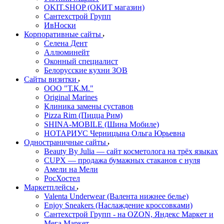
OKIT.SHOP (ОКИТ магазин)
Сантехстрой Групп
ИвНоски
Корпоративные сайты
Селена Дент
Аллюминейт
Оконный специалист
Белорусские кухни ЗОВ
Сайты визитки
ООО "Т.К.М."
Original Marines
Клиника замены суставов
Pizza Rim (Пицца Рим)
SHINA-MOBILE (Шина Мобиле)
НОТАРИУС Черницына Ольга Юрьевна
Одностраничные сайты
Beauty By Julia — сайт косметолога на трёх языках
CUPX — продажа бумажных стаканов с нуля
Амели на Мели
РосХостел
Маркетплейсы
Valenta Underwear (Валента нижнее белье)
Enjoy Sneakers (Наслаждение кроссовками)
Сантехcтрой Групп - на OZON, Яндекс Маркет и
Мега Маркет