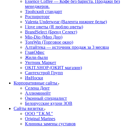
Essence Coffee — Кофе без бариста. Продажи без
менеджеров.
Тройский стандарт
Роспироторг
Valenta Underwear (Валента нижнее белье)
I love цветы (Я люблю цветы)
BrandSelect (Бренд Селект)
Mio-Dio (Мио Дио)
TorgWin (Торговое окно)
Алтайтека — источник продаж за 3 месяца
ГлавОфис
Жили-были
Уютник Маркет
OKIT.SHOP (ОКИТ магазин)
Сантехстрой Групп
ИвНоски
Корпоративные сайты
Селена Дент
Аллюминейт
Оконный специалист
Белорусские кухни ЗОВ
Сайты визитки
ООО "Т.К.М."
Original Marines
Клиника замены суставов