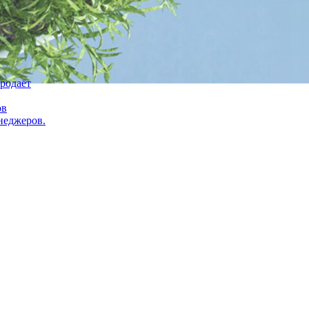
продаёт
ов
неджеров.