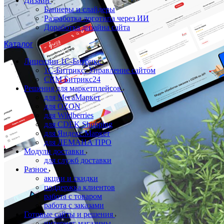
Дизайн
Баннеры и слайдеры
Разработка логотипа через ИИ
Доработка дизайна сайта
Каталог
Лицензии 1С-Битрикс
1С-Битрикс: Управление сайтом
CRM Битрикс24
Решения для маркетплейсов
для МегаМаркет
для OZON
для Wildberries
для CDEK Shopping
для Яндекс.Маркет
для ЛЕМАНА ПРО
Модули доставки
для служб доставки
Разное
акции и скидки
поддержка клиентов
работа с товаром
работа с заказами
Готовые сайты и решения
интернет-магазины