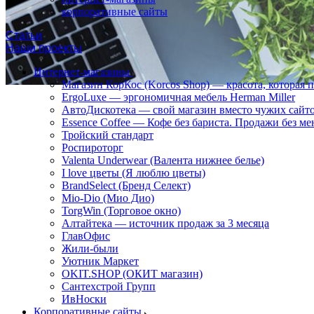
корпоративные сайты
Статьи
Наши проекты
Интернет-магазины
Магазин КорКос (Korcos Shop) — красота, которая 
ErgoLuxe — эргономичная мебель Herman Miller
АвтоДискотека — свой магазин вместо чужих сайт
Essence Coffee — Кофе без бариста. Продажи без ме
Тройский стандарт
Роспироторг
Valenta Underwear (Валента нижнее белье)
I love цветы (Я люблю цветы)
BrandSelect (Бренд Селект)
Mio-Dio (Мио Дио)
TorgWin (Торговое окно)
Алтайтека — источник продаж за 3 месяца
ГлавОфис
Жили-были
Уютник Маркет
OKIT.SHOP (ОКИТ магазин)
Сантехстрой Групп
ИвНоски
Корпоративные сайты