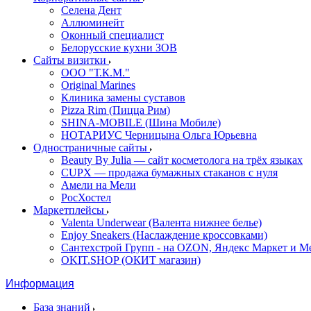
Селена Дент
Аллюминейт
Оконный специалист
Белорусские кухни ЗОВ
Сайты визитки
ООО "Т.К.М."
Original Marines
Клиника замены суставов
Pizza Rim (Пицца Рим)
SHINA-MOBILE (Шина Мобиле)
НОТАРИУС Черницына Ольга Юрьевна
Одностраничные сайты
Beauty By Julia — сайт косметолога на трёх языках
CUPX — продажа бумажных стаканов с нуля
Амели на Мели
РосХостел
Маркетплейсы
Valenta Underwear (Валента нижнее белье)
Enjoy Sneakers (Наслаждение кроссовками)
Сантехcтрой Групп - на OZON, Яндекс Маркет и М
OKIT.SHOP (ОКИТ магазин)
Информация
База знаний