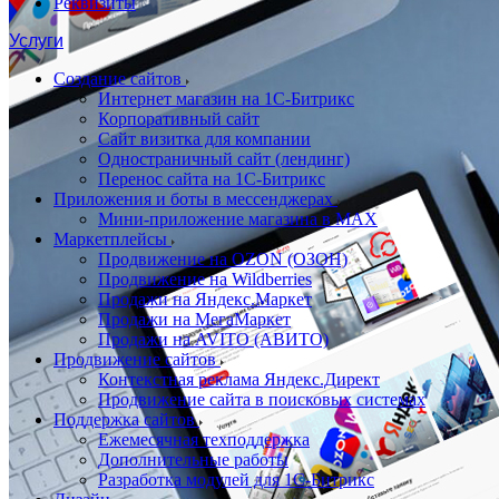
Реквизиты
Услуги
Создание сайтов
Интернет магазин на 1С-Битрикс
Корпоративный сайт
Сайт визитка для компании
Одностраничный сайт (лендинг)
Перенос сайта на 1С-Битрикс
Приложения и боты в мессенджерах
Мини-приложение магазина в MAX
Маркетплейсы
Продвижение на OZON (ОЗОН)
Продвижение на Wildberries
Продажи на Яндекс.Маркет
Продажи на МегаМаркет
Продажи на AVITO (АВИТО)
Продвижение сайтов
Контекстная реклама Яндекс.Директ
Продвижение сайта в поисковых системах
Поддержка сайтов
Ежемесячная техподдержка
Дополнительные работы
Разработка модулей для 1С-Битрикс